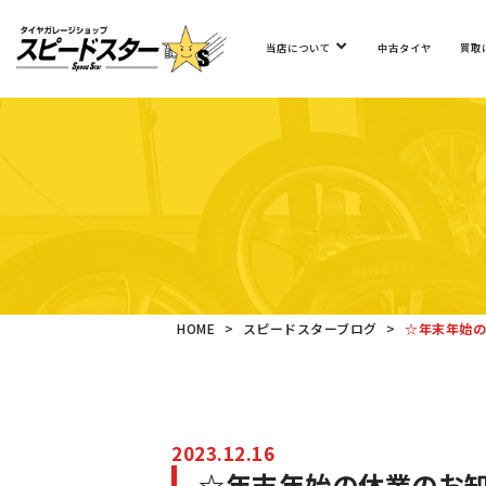
中古タイヤ
買取
当店について
HOME
>
スピードスターブログ
>
☆年末年始の
2023.12.16
☆年末年始の休業のお